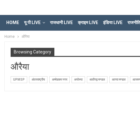
HOME
यू पी LIVE
राजधानी LIVE
क्राइम LIVE
इंडिया LIVE
राजनीत
Home
औरैया
Browsing Category
औरैया
UPMSP
अंतरराष्ट्रीय
अम्बेडकर नगर
अयोध्या
अलीगढ़ मण्डल
आगरा मण्डल
आजमगढ