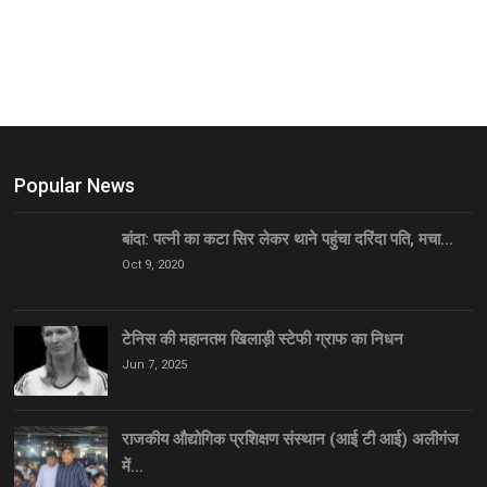
Popular News
बांदा: पत्नी का कटा सिर लेकर थाने पहुंचा दरिंदा पति, मचा…
Oct 9, 2020
टेनिस की महानतम खिलाड़ी स्टेफी ग्राफ का निधन
Jun 7, 2025
राजकीय औद्योगिक प्रशिक्षण संस्थान (आई टी आई) अलीगंज
में…