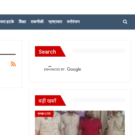
जरा हटके
शिक्षा
तकनीकी
भ्रष्टाचार
मनोरंजन
Search
बड़ी खबरें
क्राइम LIVE