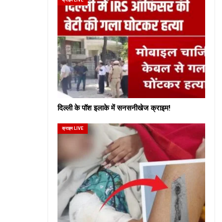
दिल्ली के पॉश इलाके में सनसनीखेज क्राइम!
क्राइम LIVE