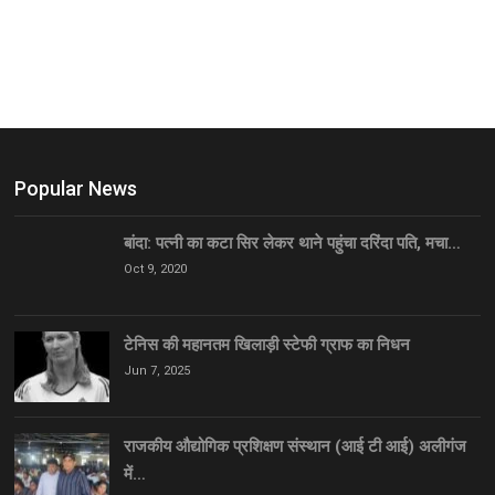
Popular News
बांदा: पत्नी का कटा सिर लेकर थाने पहुंचा दरिंदा पति, मचा…
Oct 9, 2020
टेनिस की महानतम खिलाड़ी स्टेफी ग्राफ का निधन
Jun 7, 2025
राजकीय औद्योगिक प्रशिक्षण संस्थान (आई टी आई) अलीगंज
में…