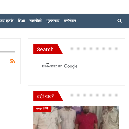
जरा हटके
शिक्षा
तकनीकी
भ्रष्टाचार
मनोरंजन
Search
बड़ी खबरें
क्राइम LIVE