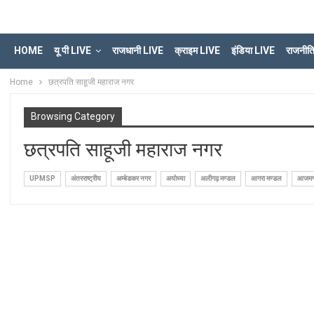
HOME
यू पी LIVE
राजधानी LIVE
क्राइम LIVE
इंडिया LIVE
राजनीत
Home
छत्रपति साहूजी महाराज नगर
Browsing Category
छत्रपति साहूजी महाराज नगर
UPMSP
अंतरराष्ट्रीय
अम्बेडकर नगर
अयोध्या
अलीगढ़ मण्डल
आगरा मण्डल
आजमगढ