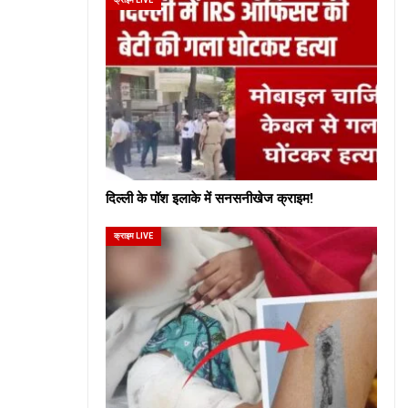
दिल्ली के पॉश इलाके में सनसनीखेज क्राइम!
क्राइम LIVE