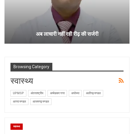
अब लाचारी नहीं रही रीढ़ की सर्जरी
Browsing Category
स्वास्थ्य
UPMSP
अंतरराष्ट्रीय
अम्बेडकर नगर
अयोध्या
अलीगढ़ मण्डल
आगरा मण्डल
आजमगढ़ मण्डल
स्वास्थ्य