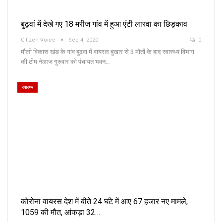
बुढ़वां में देखे गए 18 मरीज गांव में हुआ एंटी लारवा का छिड़काव
Citizen Voice
Sep 4, 2020
0
मौली विकास खंड के गांव बुढ़वा में वायरल बुखार से 3 मौतों के बाद स्वास्थ्य विभाग
की टीम नेआज गुरुवार को पंचायत भवन…
स्वास्थ्य
कोरोना वायरस देश में बीते 24 घंटे में आए 67 हजार नए मामले,
1059 की मौत, आंकड़ा 32…