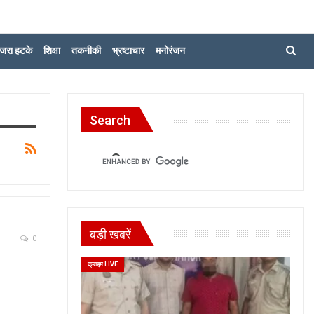
जरा हटके
शिक्षा
तकनीकी
भ्रष्टाचार
मनोरंजन
Search
बड़ी खबरें
0
क्राइम LIVE