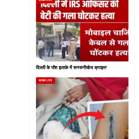
दिल्ली के पॉश इलाके में सनसनीखेज क्राइम!
क्राइम LIVE