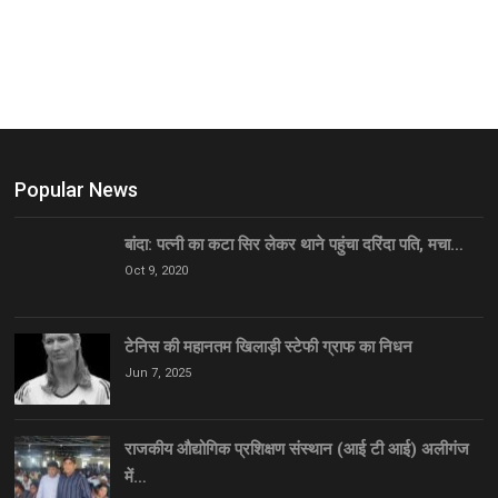
Popular News
बांदा: पत्नी का कटा सिर लेकर थाने पहुंचा दरिंदा पति, मचा…
Oct 9, 2020
टेनिस की महानतम खिलाड़ी स्टेफी ग्राफ का निधन
Jun 7, 2025
राजकीय औद्योगिक प्रशिक्षण संस्थान (आई टी आई) अलीगंज
में…