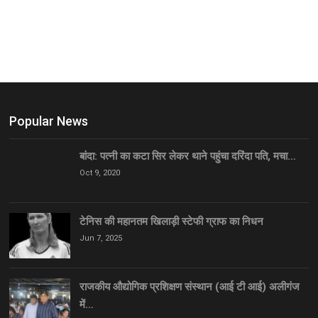
Popular News
बांदा: पत्नी का कटा सिर लेकर थाने पहुंचा दरिंदा पति, मचा…
Oct 9, 2020
टेनिस की महानतम खिलाड़ी स्टेफी ग्राफ का निधन
Jun 7, 2025
राजकीय औद्योगिक प्रशिक्षण संस्थान (आई टी आई) अलीगंज
में…