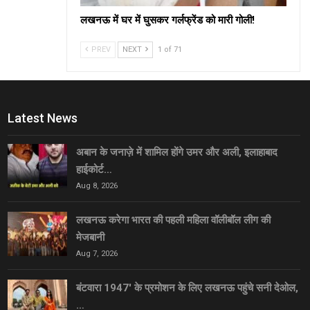
लखनऊ में घर में घुसकर गर्लफ्रेंड को मारी गोली!
PREV
NEXT
1 of 71
Latest News
अबान के जनाज़े में शामिल होंगे उमर और अली, इलाहाबाद
हाईकोर्ट…
Aug 8, 2026
लखनऊ करेगा भारत की पहली महिला वॉलीबॉल लीग की
मेजबानी
Aug 7, 2026
बंटवारा 1947′ के प्रमोशन के लिए लखनऊ पहुंचे सनी देओल,
…