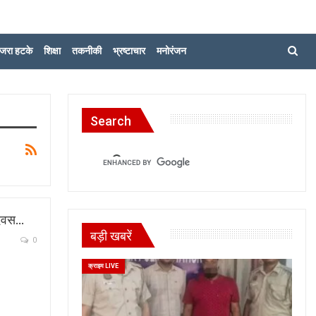
जरा हटके
शिक्षा
तकनीकी
भ्रष्टाचार
मनोरंजन
Search
 दिवस…
बड़ी खबरें
0
क्राइम LIVE