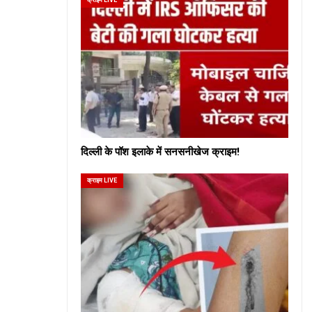
दिल्ली के पॉश इलाके में सनसनीखेज क्राइम!
क्राइम LIVE