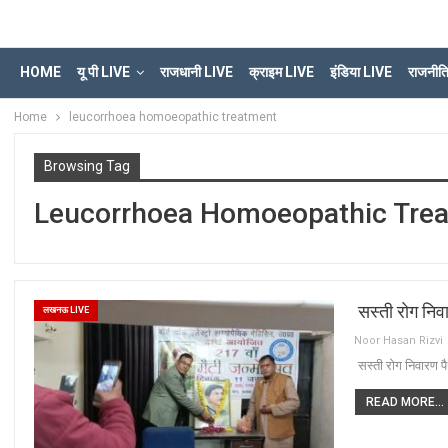
HOME
यू पी LIVE
राजधानी LIVE
क्राइम LIVE
इंडिया LIVE
राजनीत
Home
leucorrhoea homoeopathic treatment
Browsing Tag
Leucorrhoea Homoeopathic Tre
सस्ती रोग निवा
लखनऊ LIVE
Noor Hasan Rizvi
सस्ती रोग निवारण पैथ
READ MORE...