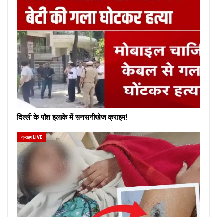
दिल्ली के पॉश इलाके में सनसनीखेज क्राइम!
क्राइम LIVE