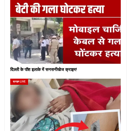
दिल्ली के पॉश इलाके में सनसनीखेज क्राइम!
क्राइम LIVE