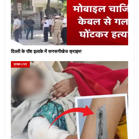
दिल्ली के पॉश इलाके में सनसनीखेज क्राइम!
क्राइम LIVE