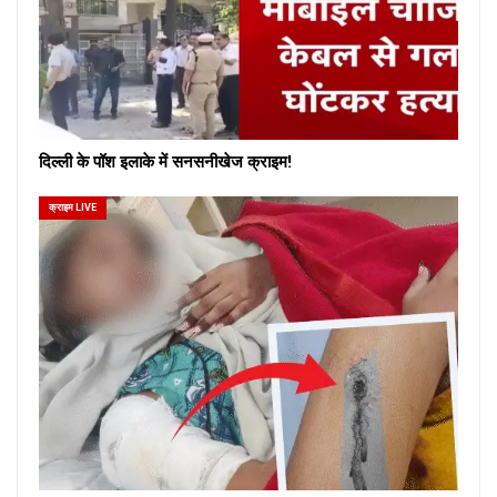
दिल्ली के पॉश इलाके में सनसनीखेज क्राइम!
क्राइम LIVE