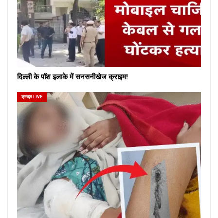
दिल्ली के पॉश इलाके में सनसनीखेज क्राइम!
क्राइम LIVE