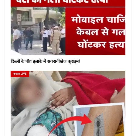
दिल्ली के पॉश इलाके में सनसनीखेज क्राइम!
क्राइम LIVE