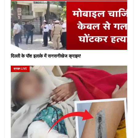
दिल्ली के पॉश इलाके में सनसनीखेज क्राइम!
क्राइम LIVE