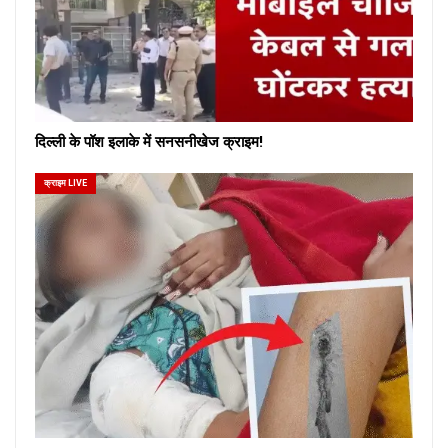
दिल्ली के पॉश इलाके में सनसनीखेज क्राइम!
क्राइम LIVE