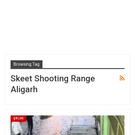
Browsing Tag
Skeet Shooting Range
Aligarh
यू पी LIVE