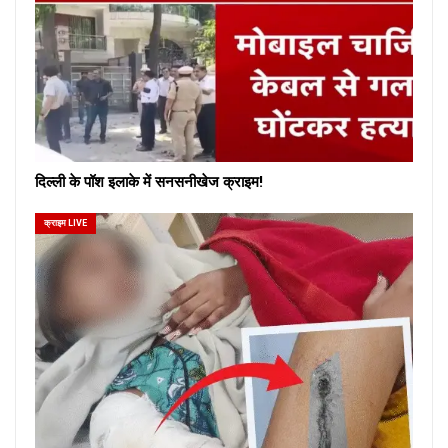
दिल्ली के पॉश इलाके में सनसनीखेज क्राइम!
क्राइम LIVE