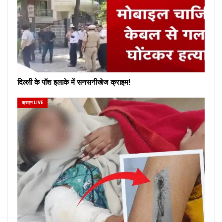
दिल्ली के पॉश इलाके में सनसनीखेज क्राइम!
क्राइम LIVE