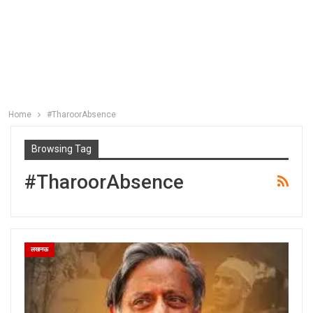
Home
#TharoorAbsence
Browsing Tag
#TharoorAbsence
लखनऊ