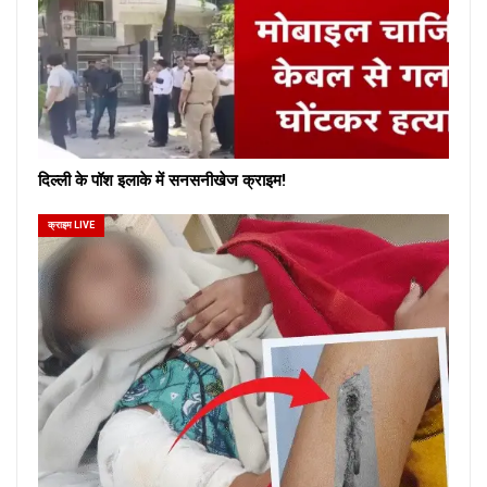
दिल्ली के पॉश इलाके में सनसनीखेज क्राइम!
क्राइम LIVE