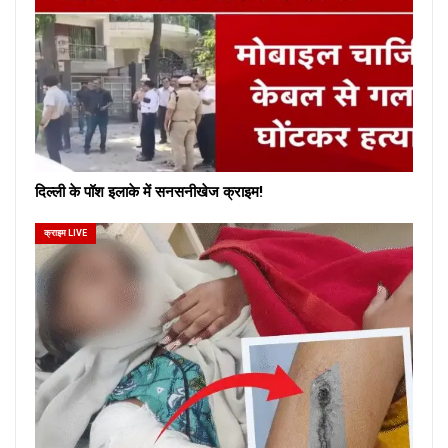
दिल्ली के पॉश इलाके में सनसनीखेज क्राइम!
क्राइम LIVE