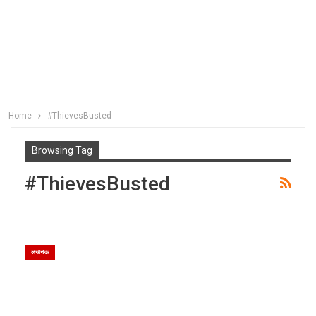
Home
#ThievesBusted
Browsing Tag
#ThievesBusted
लखनऊ