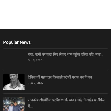
Popular News
बांदा: पत्नी का कटा सिर लेकर थाने पहुंचा दरिंदा पति, मचा…
Oct 9, 2020
टेनिस की महानतम खिलाड़ी स्टेफी ग्राफ का निधन
Jun 7, 2025
राजकीय औद्योगिक प्रशिक्षण संस्थान (आई टी आई) अलीगंज
में…