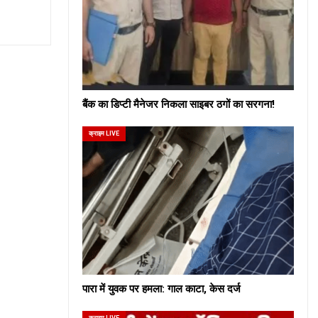
बैंक का डिप्टी मैनेजर निकला साइबर ठगों का सरगना!
क्राइम LIVE
पारा में युवक पर हमला: गाल काटा, केस दर्ज
क्राइम LIVE