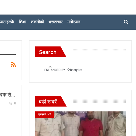
जरा हटके
शिक्षा
तकनीकी
भ्रष्टाचार
मनोरंजन
Search
रबंधक से…
बड़ी खबरें
0
क्राइम LIVE