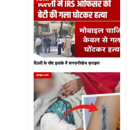
दिल्ली के पॉश इलाके में सनसनीखेज क्राइम!
क्राइम LIVE