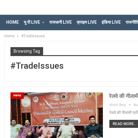
HOME
यू पी LIVE
राजधानी LIVE
क्राइम LIVE
इंडिया LIVE
राजनीत
Home
#TradeIssues
Browsing Tag
#TradeIssues
रेलवे की नीलामी
लखनऊ
Shibli Beg
Au
रेलवे की नीलामी प्रक
READ MORE...