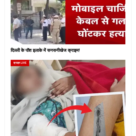
दिल्ली के पॉश इलाके में सनसनीखेज क्राइम!
क्राइम LIVE