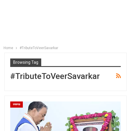
Home
#TributeToVeerSavarkar
Browsing Tag
#TributeToVeerSavarkar
लखनऊ