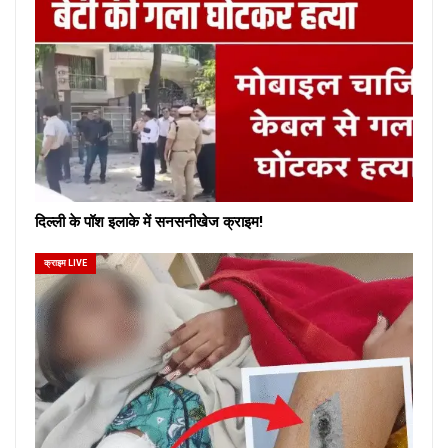
दिल्ली के पॉश इलाके में सनसनीखेज क्राइम!
क्राइम LIVE