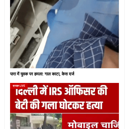
पारा में युवक पर हमला: गाल काटा, केस दर्ज
क्राइम LIVE