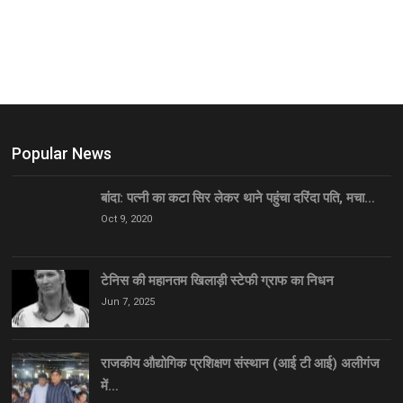
Popular News
बांदा: पत्नी का कटा सिर लेकर थाने पहुंचा दरिंदा पति, मचा…
Oct 9, 2020
टेनिस की महानतम खिलाड़ी स्टेफी ग्राफ का निधन
Jun 7, 2025
राजकीय औद्योगिक प्रशिक्षण संस्थान (आई टी आई) अलीगंज
में…