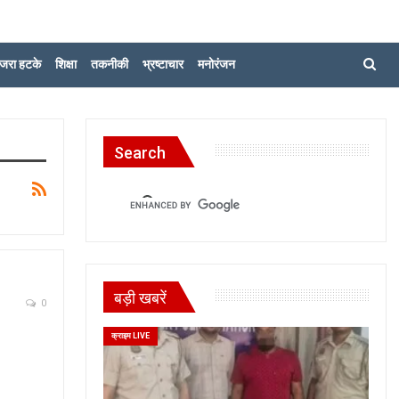
जरा हटके
शिक्षा
तकनीकी
भ्रष्टाचार
मनोरंजन
Search
बड़ी खबरें
0
क्राइम LIVE