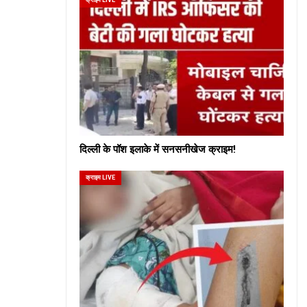
दिल्ली के पॉश इलाके में सनसनीखेज क्राइम!
क्राइम LIVE