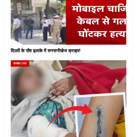
दिल्ली के पॉश इलाके में सनसनीखेज क्राइम!
क्राइम LIVE