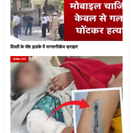
दिल्ली के पॉश इलाके में सनसनीखेज क्राइम!
क्राइम LIVE