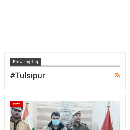
Browsing Tag
#Tulsipur
लखनऊ