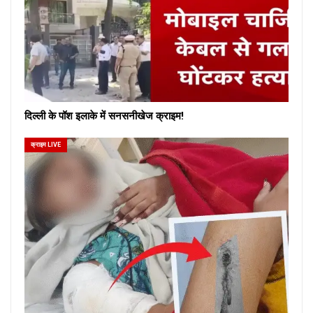
दिल्ली के पॉश इलाके में सनसनीखेज क्राइम!
क्राइम LIVE