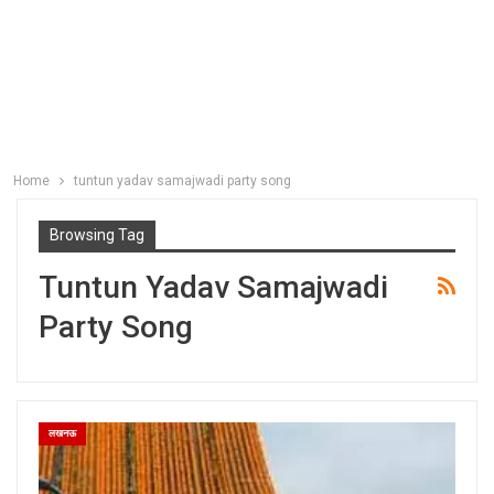
Home
tuntun yadav samajwadi party song
Browsing Tag
Tuntun Yadav Samajwadi
Party Song
लखनऊ