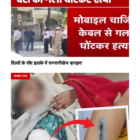
दिल्ली के पॉश इलाके में सनसनीखेज क्राइम!
क्राइम LIVE