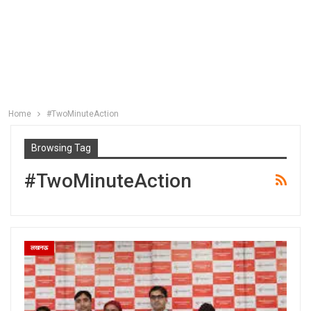
Home
#TwoMinuteAction
Browsing Tag
#TwoMinuteAction
लखनऊ