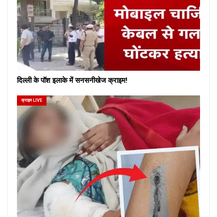
दिल्ली के पॉश इलाके में सनसनीखेज क्राइम!
क्राइम LIVE