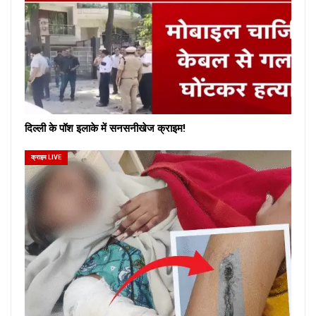
दिल्ली के पॉश इलाके में सनसनीखेज क्राइम!
क्राइम LIVE