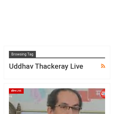
Browsing Tag
Uddhav Thackeray Live
इंडिया LIVE