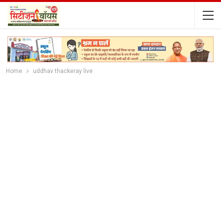
Home
uddhav thackeray live