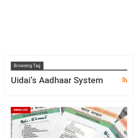
Browsing Tag
Uidai’s Aadhaar System
लखनऊ LIVE