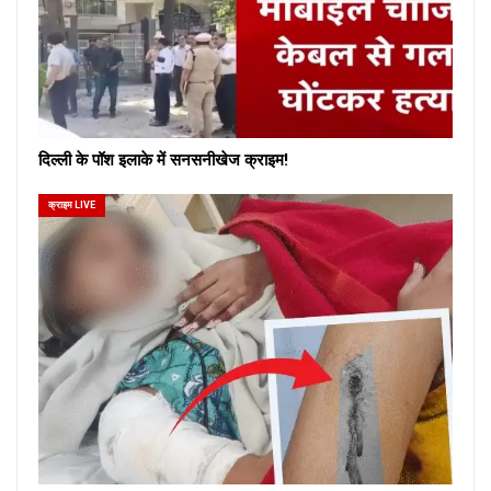
दिल्ली के पॉश इलाके में सनसनीखेज क्राइम!
क्राइम LIVE