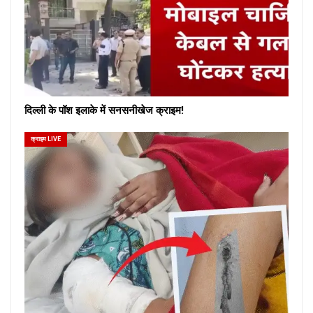
दिल्ली के पॉश इलाके में सनसनीखेज क्राइम!
क्राइम LIVE