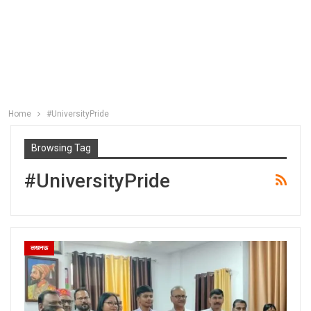
Home
#UniversityPride
Browsing Tag
#UniversityPride
लखनऊ