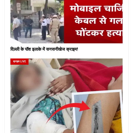
दिल्ली के पॉश इलाके में सनसनीखेज क्राइम!
क्राइम LIVE