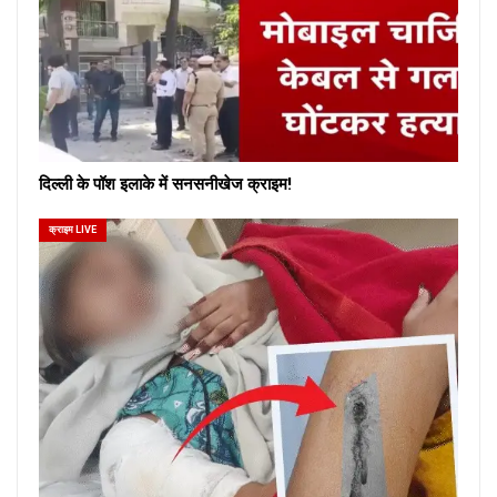
दिल्ली के पॉश इलाके में सनसनीखेज क्राइम!
क्राइम LIVE