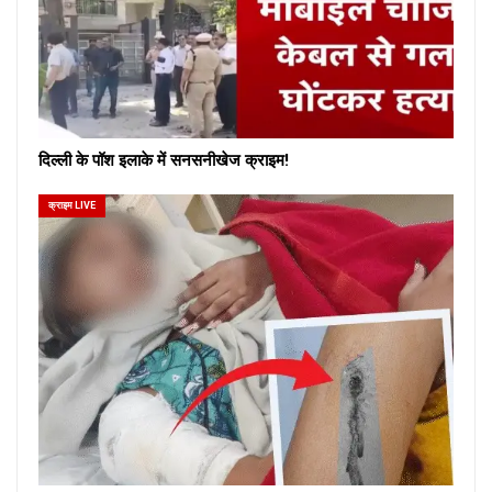
दिल्ली के पॉश इलाके में सनसनीखेज क्राइम!
क्राइम LIVE