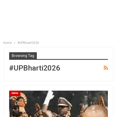
Home
#UPBharti2026
Browsing Tag
#UPBharti2026
लखनऊ