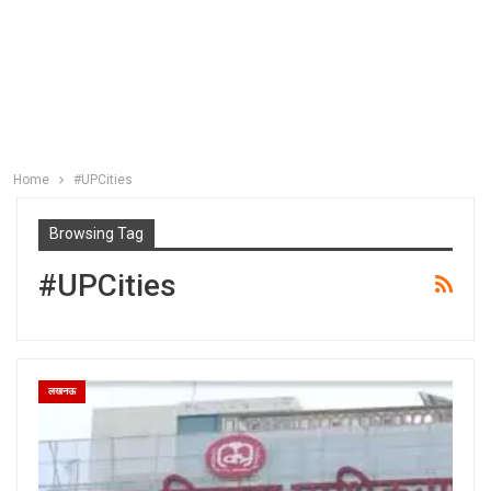
Home
#UPCities
Browsing Tag
#UPCities
लखनऊ