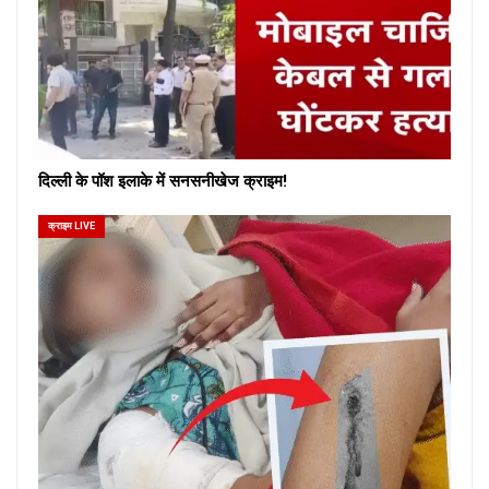
दिल्ली के पॉश इलाके में सनसनीखेज क्राइम!
क्राइम LIVE