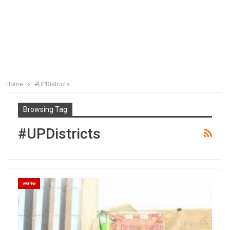
Home
#UPDistricts
Browsing Tag
#UPDistricts
लखनऊ