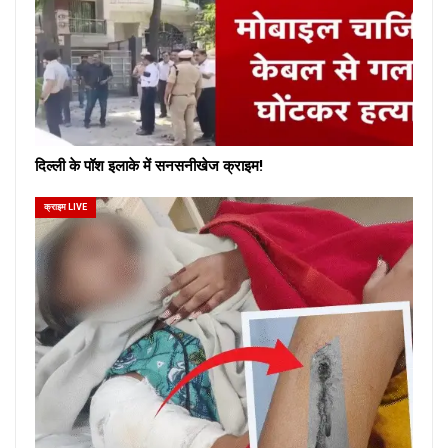
दिल्ली के पॉश इलाके में सनसनीखेज क्राइम!
क्राइम LIVE