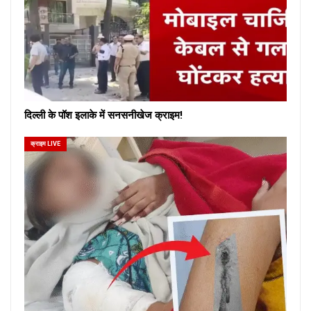
दिल्ली के पॉश इलाके में सनसनीखेज क्राइम!
क्राइम LIVE