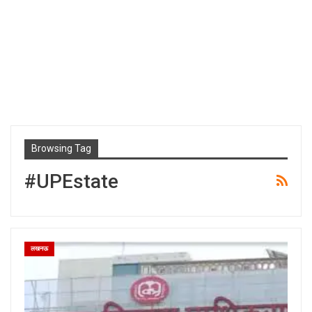
Browsing Tag
#UPEstate
लखनऊ