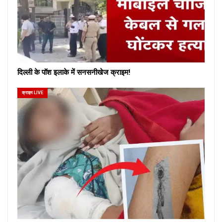
दिल्ली के पॉश इलाके में सनसनीखेज क्राइम!
क्राइम LIVE