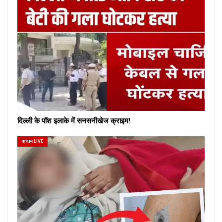
दिल्ली के पॉश इलाके में सनसनीखेज क्राइम!
क्राइम LIVE