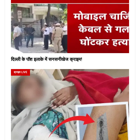
दिल्ली के पॉश इलाके में सनसनीखेज क्राइम!
क्राइम LIVE