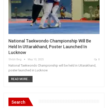
National Taekwondo Championship Will Be
Held In Uttarakhand, Poster Launched In
Lucknow
Shibli Beg
May 10, 2025
0
National Taekwondo Championship will be held in Uttarakhand,
poster launched in Lucknow
READ MORE...
Search