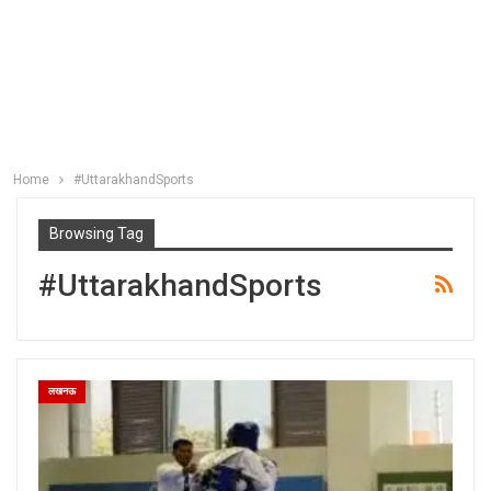
Home
#UttarakhandSports
Browsing Tag
#UttarakhandSports
लखनऊ