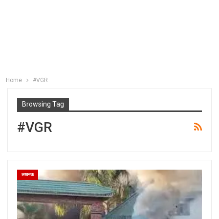
Home
#VGR
Browsing Tag
#VGR
लखनऊ