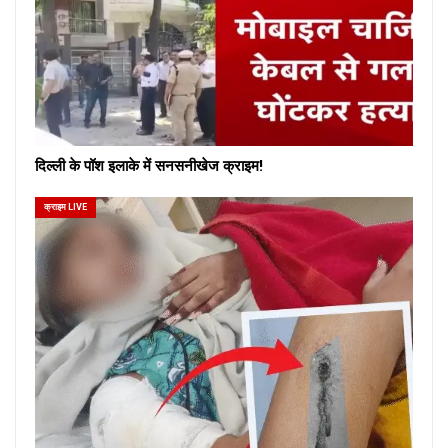
दिल्ली के पॉश इलाके में सनसनीखेज क्राइम!
क्राइम LIVE