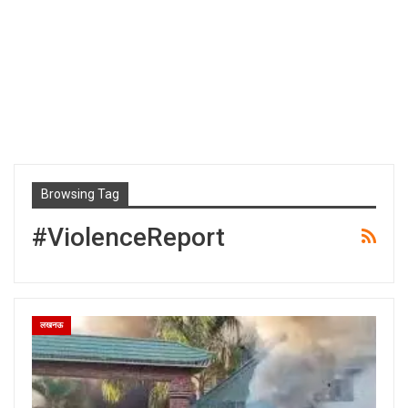
Browsing Tag
#ViolenceReport
लखनऊ