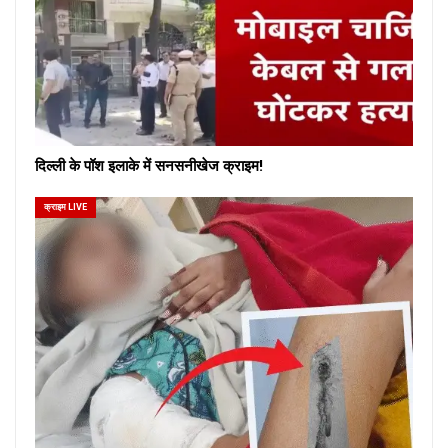
दिल्ली के पॉश इलाके में सनसनीखेज क्राइम!
क्राइम LIVE