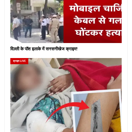
दिल्ली के पॉश इलाके में सनसनीखेज क्राइम!
क्राइम LIVE