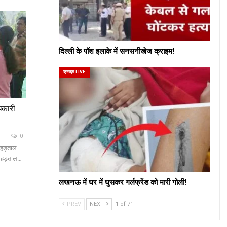
दिल्ली के पॉश इलाके में सनसनीखेज क्राइम!
क्राइम LIVE
धिकारी
0
की हड़ताल
री हड़ताल…
लखनऊ में घर में घुसकर गर्लफ्रेंड को मारी गोली!
PREV
NEXT
1 of 71