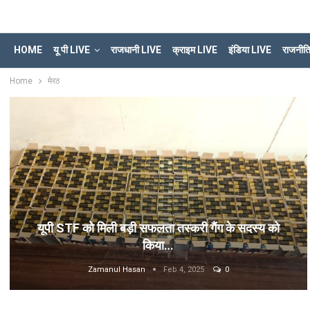
HOME
यू पी LIVE
राजधानी LIVE
क्राइम LIVE
इंडिया LIVE
राजनीत
Home
मेरठ
यूपी STF को मिली बड़ी सफलता तस्करी गैंग के सदस्य को
किया…
Zamanul Hasan
Feb 4, 2025
0