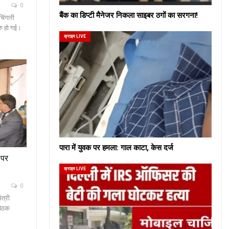
0
बैंक का डिप्टी मैनेजर निकला साइबर ठगों का सरगना!
चिंगारी
रु हो गई।
क्राइम LIVE
पारा में युवक पर हमला: गाल काटा, केस दर्ज
 पर
क्राइम LIVE
0
ंत्री
बैठक