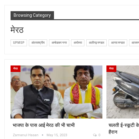
Browsing Category
मेरठ
UPMSP
अंतरराष्ट्रीय
अम्बेडकर नगर
अयोध्या
अलीगढ़ मण्डल
आगरा मण्डल
आजमगढ
मेरठ
मेरठ
भाजपा के पास आई मेरठ की भी चाभी
चलती ई-स्कूटी के 
हैरान
Zamanul Hasan
May 15, 2023
0