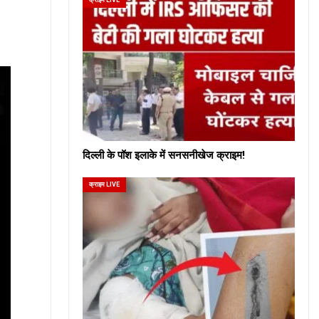
दिल्ली के पॉश इलाके में सनसनीखेज क्राइम!
क्राइम LIVE