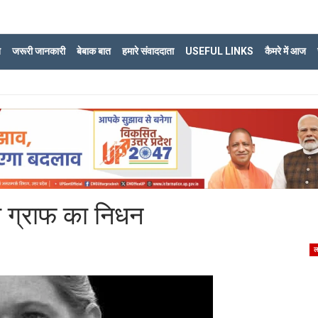
ि
जरूरी जानकारी
बेबाक बात
हमारे संवाददाता
USEFUL LINKS
कैमरे में आज
ी ग्राफ का निधन
ल