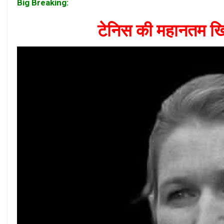
Big Breaking:
टेनिस की महानतम खिल