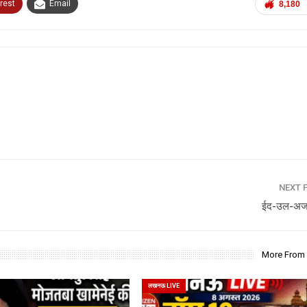
rest
Email
8,180
NEXT 
ईद-उल-अज
More From
लखनऊ LIVE