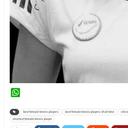
WhatsApp
best female tennis players
best female tennis players of all time
citiz
shortest female tennis player