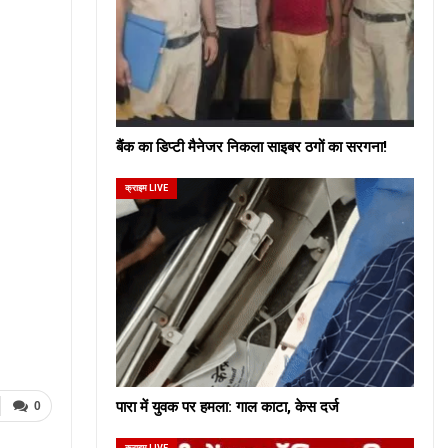
बैंक का डिप्टी मैनेजर निकला साइबर ठगों का सरगना!
क्राइम LIVE
पारा में युवक पर हमला: गाल काटा, केस दर्ज
0
क्राइम LIVE