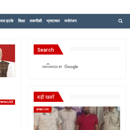
जरा हटके
शिक्षा
तकनीकी
भ्रष्टाचार
मनोरंजन
Search
बड़ी खबरें
खनऊ LIVE
क्राइम LIVE