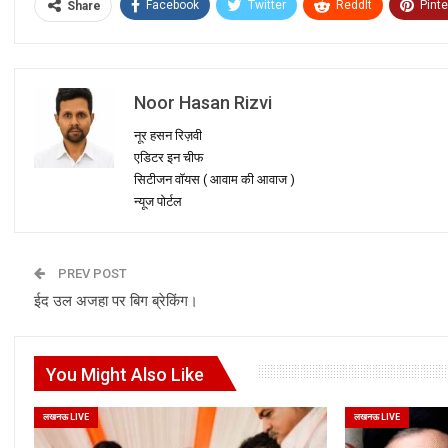
Facebook
Twitter
ReddIt
Pinte
Share
Noor Hasan Rizvi
नूर हसन रिज़वी
एडिटर इन चीफ
सिटीजन वॉयस ( आवाम की आवाज )
न्यूज पोर्टल
PREV POST
ईद उल अजहा पर बिग ब्रेकिंग।
You Might Also Like
लखनऊ LIVE
लखनऊ LIVE