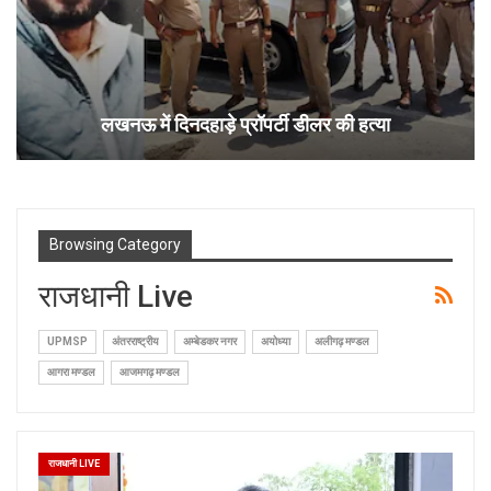
लखनऊ में दिनदहाड़े प्रॉपर्टी डीलर की हत्या
Browsing Category
राजधानी Live
UPMSP
अंतरराष्ट्रीय
अम्बेडकर नगर
अयोध्या
अलीगढ़ मण्डल
आगरा मण्डल
आजमगढ़ मण्डल
राजधानी LIVE