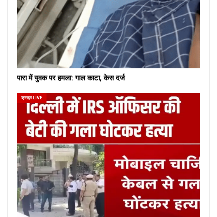
पारा में युवक पर हमला: गाल काटा, केस दर्ज
क्राइम LIVE