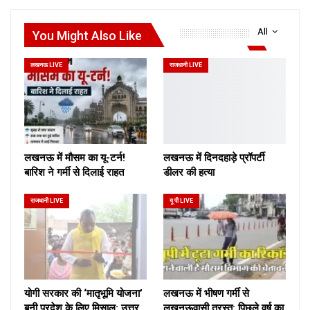
All
You Might Also Like
लखनऊ LIVE
राजधानी LIVE
लखनऊ में मौसम का यू-टर्न!
लखनऊ में दिनदहाड़े प्रॉपर्टी
बारिश ने गर्मी से दिलाई राहत
डीलर की हत्या
राजधानी LIVE
यू पी LIVE
योगी सरकार की ‘मातृभूमि योजना’
लखनऊ में भीषण गर्मी से
बनी प्रदेश के लिए मिसाल: उत्तर
लखनऊवासी त्रस्त: पिछले वर्ष का