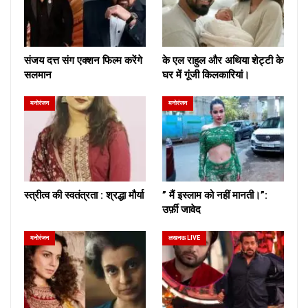
संजय दत्त संग एक्शन फिल्म करेंगे
के एल राहुल और अथिया शेट्टी के
सलमान
घर में गूंजी किलकारियां।
मनोरंजन
मनोरंजन
स्त्रीत्व की स्वतंत्रता : श्रद्धा मौर्या
” मैं इस्लाम को नहीं मानती।”:
उर्फ़ी जावेद
मनोरंजन
लखनऊ LIVE