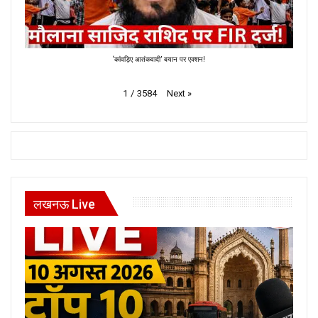
‘कांवड़िए आतंकवादी’ बयान पर एक्शन!
Next
»
1
/
3584
लखनऊ Live