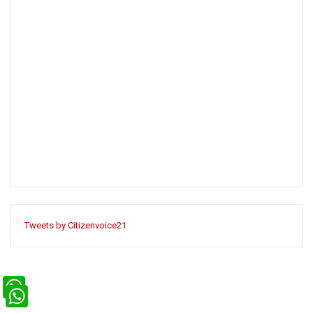
Tweets by Citizenvoice21
WhatsApp
WhatsApp