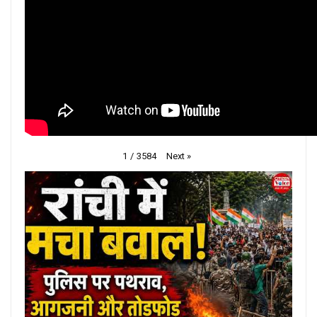
Next
»
1
/
3584