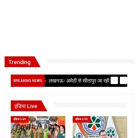
Trending
लखनऊः नरही निवासी गर्भवती महिला की जांच रिपोर्ट आई कोरोना निगेटिव
BREAKING NEWS
इंडिया Live
इंडिया LIVE
इंडिया LIVE