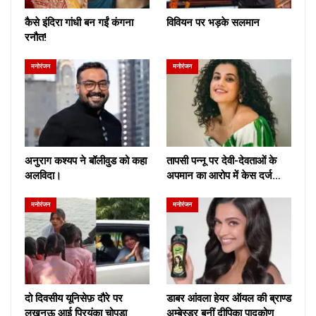
कैसे इंदिरा गांधी बन गईं कंगना
विवियन पर भड़के सलमान
रनौत!
मनोरंजन
मनोरंजन
अनुराग कश्यप ने बॉलीवुड को कहा
तापसी पन्नू पर देवी-देवताओं के
अलविदा।
अपमान का आरोप में केस दर्ज…
मनोरंजन
मनोरंजन
दो दिवसीय यूनिसेफ़ दौरे पर
डाबर आंवला हेयर ऑयल की ब्राण्ड
लखनऊ आई प्रियंका चोपड़ा
अम्बेस्डर बनीं दीपिका पादुकोण