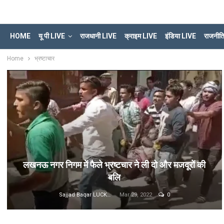
HOME
यू पी LIVE
राजधानी LIVE
क्राइम LIVE
इंडिया LIVE
राजनीत
Home
भ्रष्टाचार
लखनऊ नगर निगम में फैले भ्रष्टचार ने ली दो और मजदूरों की
बलि
Sajjad Baqar LUCKNOW
Mar 29, 2022
0