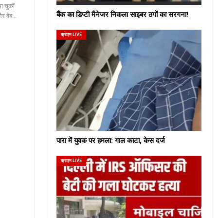
ा चुकीं
बैंक का डिप्टी मैनेजर निकला साइबर ठगों का सरगना!
 और वेब…
क्राइम LIVE
पारा में युवक पर हमला: गाल काटा, केस दर्ज
क्राइम LIVE