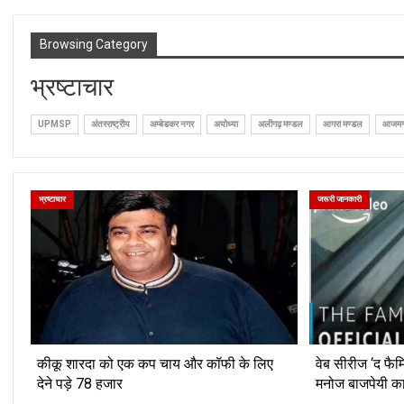
Browsing Category
भ्रष्टाचार
UPMSP
अंतरराष्ट्रीय
अम्बेडकर नगर
अयोध्या
अलीगढ़ मण्डल
आगरा मण्डल
आजमगढ
भ्रष्टाचार
जरूरी जानकारी
कीकू शारदा को एक कप चाय और कॉफी के लिए
वेब सीरीज ‘द फैम
देने पड़े 78 हजार
मनोज बाजपेयी क