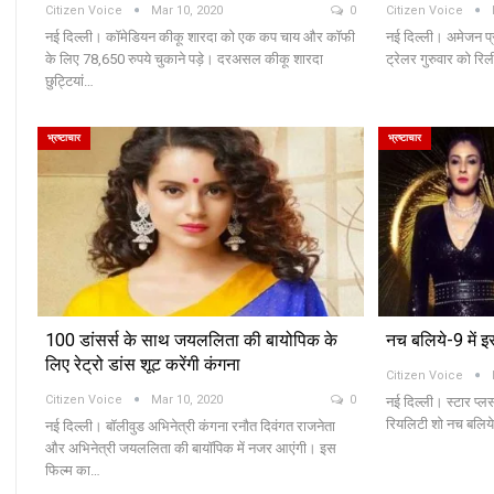
Citizen Voice
Mar 10, 2020
0
Citizen Voice
नई दिल्ली। कॉमेडियन कीकू शारदा को एक कप चाय और कॉफी
नई दिल्ली। अमेजन प्र
के लिए 78,650 रुपये चुकाने पड़े। दरअसल कीकू शारदा
ट्रेलर गुरुवार को र
छुट्टियां…
भ्रष्टाचार
भ्रष्टाचार
100 डांसर्स के साथ जयललिता की बायोपिक के
नच बलिये-9 में इ
लिए रेट्रो डांस शूट करेंगी कंगना
Citizen Voice
Citizen Voice
Mar 10, 2020
0
नई दिल्ली। स्टार प्लस
रियलिटी शो नच बलिये 9
नई दिल्ली। बॉलीवुड अभिनेत्री कंगना रनौत दिवंगत राजनेता
और अभिनेत्री जयललिता की बायॉपिक में नजर आएंगी। इस
फिल्म का…