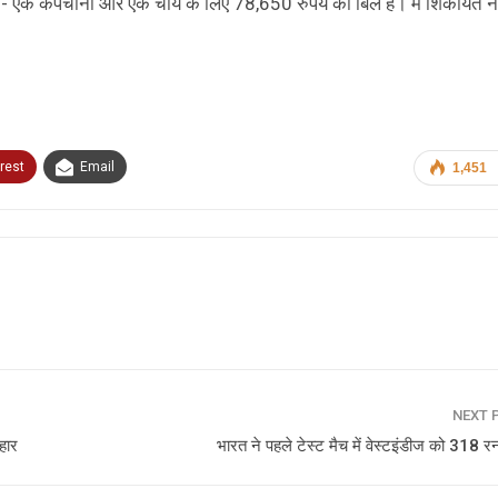
खा- एक कैपेचीनो और एक चाय के लिए 78,650 रुपये का बिल है। मैं शिकायत न
rest
Email
1,451
NEXT 
हार
भारत ने पहले टेस्ट मैच में वेस्टइंडीज को 318 रनो