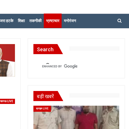
जरा हटके
शिक्षा
तकनीकी
भ्रष्टाचार
मनोरंजन
Search
बड़ी खबरें
खनऊ LIVE
क्राइम LIVE