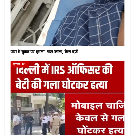
पारा में युवक पर हमला: गाल काटा, केस दर्ज
क्राइम LIVE