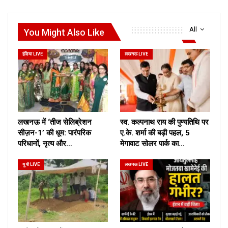
All
You Might Also Like
इंडिया LIVE
लखनऊ LIVE
लखनऊ में ‘तीज सेलिब्रेशन
स्व. कल्पनाथ राय की पुण्यतिथि पर
सीज़न-1’ की धूम: पारंपरिक
ए.के. शर्मा की बड़ी पहल, 5
परिधानों, नृत्य और…
मेगावाट सोलर पार्क का…
यू पी LIVE
लखनऊ LIVE